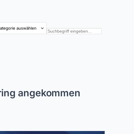
tegorien
Suchen
hering angekommen