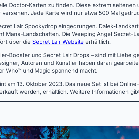
elle Doctor-Karten zu finden. Diese extrem seltenen 
 versehen. Jede Karte wird nur etwa 500 Mal gedruck
Secret Lair Spookydrop eingedrungen. Dalek-Landka
ünf Mana-Landschaften. Die Weeping Angel Secret-L
fort über die
Secret Lair Website
erhältlich.
r-Booster und Secret Lair Drops – sind mit Liebe ge
signer, Autoren und Künstler haben daran gearbeitet
ctor Who™ und Magic spannend macht.
nt am 13. Oktober 2023. Das neue Set ist bei Onlin
rkauft werden, erhältlich. Weitere Informationen gib