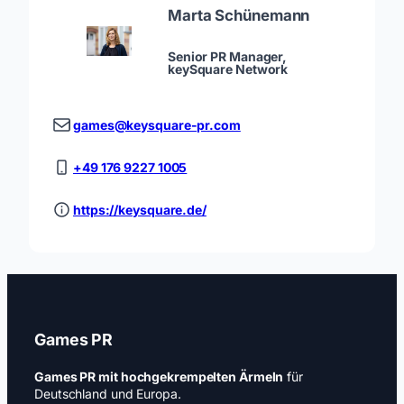
Marta Schünemann
Senior PR Manager,
keySquare Network
games@keysquare-pr.com
+49 176 9227 1005
https://keysquare.de/
Games PR
Games PR mit hochgekrempelten Ärmeln
für
Deutschland und Europa.