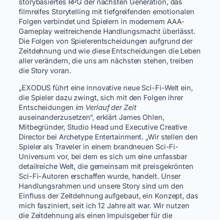
storybasiertes RPG der nächsten Generation, das
filmreifes Storytelling mit tiefgreifenden emotionalen
Folgen verbindet und Spielern in modernem AAA-
Gameplay weitreichende Handlungsmacht überlässt.
Die Folgen von Spielerentscheidungen aufgrund der
Zeitdehnung und wie diese Entscheidungen die Leben
aller verändern, die uns am nächsten stehen, treiben
die Story voran.
„EXODUS führt eine innovative neue Sci-Fi-Welt ein,
die Spieler dazu zwingt, sich mit den Folgen ihrer
Entscheidungen
im Verlauf der Zeit
auseinanderzusetzen“, erklärt James Ohlen,
Mitbegründer, Studio Head und Executive Creative
Director bei Archetype Entertainment. „Wir stellen den
Spieler als Traveler in einem brandneuen Sci-Fi-
Universum vor, bei dem es sich um eine unfassbar
detailreiche Welt, die gemeinsam mit preisgekrönten
Sci-Fi-Autoren erschaffen wurde, handelt. Unser
Handlungsrahmen und unsere Story sind um den
Einfluss der Zeitdehnung aufgebaut, ein Konzept, das
mich fasziniert, seit ich 12 Jahre alt war. Wir nutzen
die Zeitdehnung als einen Impulsgeber für die