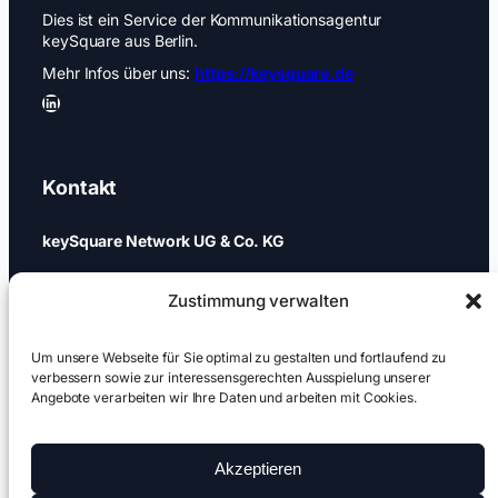
Dies ist ein Service der Kommunikationsagentur
keySquare aus Berlin.
Mehr Infos über uns:
https://keysquare.de
LinkedIn
Kontakt
keySquare Network UG & Co. KG
Schönhauser Allee 74a
Zustimmung verwalten
10437 Berlin
+49 (0)30 437 344 88
Um unsere Webseite für Sie optimal zu gestalten und fortlaufend zu
verbessern sowie zur interessensgerechten Ausspielung unserer
Angebote verarbeiten wir Ihre Daten und arbeiten mit Cookies.
games@keysquare-pr.com
Akzeptieren