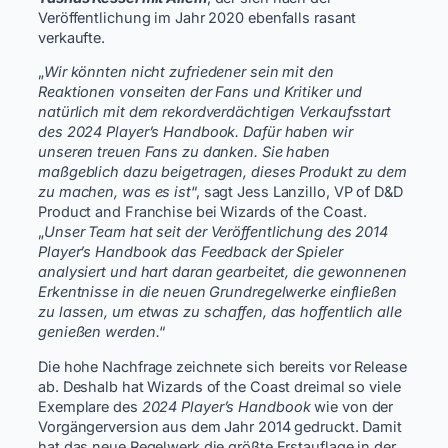
Veröffentlichung im Jahr 2020 ebenfalls rasant
verkaufte.
„
Wir könnten nicht zufriedener sein mit den
Reaktionen vonseiten der Fans und Kritiker und
natürlich mit dem rekordverdächtigen Verkaufsstart
des 2024 Player’s Handbook. Dafür haben wir
unseren treuen Fans zu danken. Sie haben
maßgeblich dazu beigetragen, dieses Produkt zu dem
zu machen, was es ist
“, sagt Jess Lanzillo, VP of D&D
Product and Franchise bei Wizards of the Coast.
„
Unser Team hat seit der Veröffentlichung des 2014
Player’s Handbook das Feedback der Spieler
analysiert und hart daran gearbeitet, die gewonnenen
Erkentnisse in die neuen Grundregelwerke einfließen
zu lassen, um etwas zu schaffen, das hoffentlich alle
genießen werden.
“
Die hohe Nachfrage zeichnete sich bereits vor Release
ab. Deshalb hat Wizards of the Coast dreimal so viele
Exemplare des
2024 Player’s Handbook
wie von der
Vorgängerversion aus dem Jahr 2014 gedruckt. Damit
hat das neue Regelwerk die größte Erstauflage in der