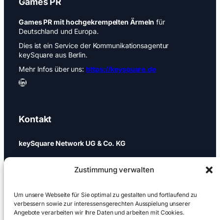
Games PR
Games PR mit hochgekrempelten Ärmeln
für
Deutschland und Europa.
Dies ist ein Service der Kommunikationsagentur
keySquare aus Berlin.
Mehr Infos über uns:
https://keysquare.de
LinkedIn
Kontakt
keySquare Network UG & Co. KG
Schönhauser Allee 74a
Zustimmung verwalten
10437 Berlin
+49 (0)30 437 344 88
Um unsere Webseite für Sie optimal zu gestalten und fortlaufend zu
verbessern sowie zur interessensgerechten Ausspielung unserer
Angebote verarbeiten wir Ihre Daten und arbeiten mit Cookies.
games@keysquare-pr.com