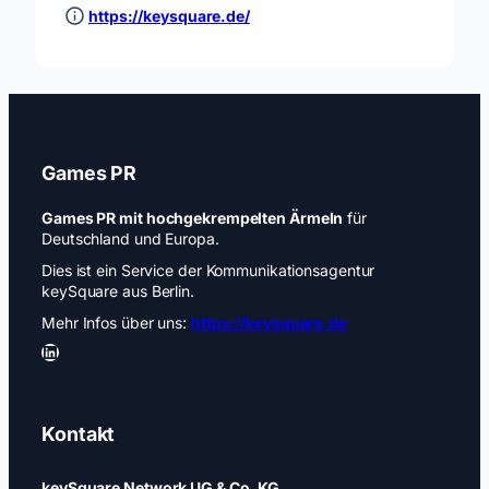
https://keysquare.de/
Games PR
Games PR mit hochgekrempelten Ärmeln
für
Deutschland und Europa.
Dies ist ein Service der Kommunikationsagentur
keySquare aus Berlin.
Mehr Infos über uns:
https://keysquare.de
LinkedIn
Kontakt
keySquare Network UG & Co. KG