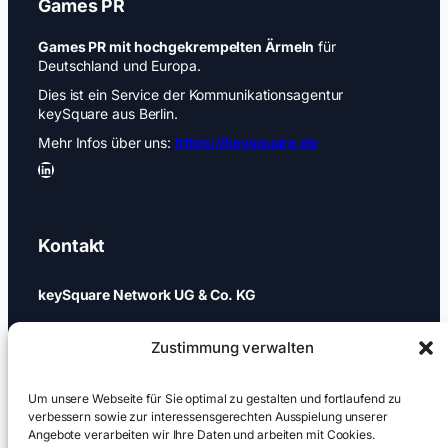
Games PR
Games PR mit hochgekrempelten Ärmeln
für
Deutschland und Europa.
Dies ist ein Service der Kommunikationsagentur
keySquare aus Berlin.
Mehr Infos über uns:
https://keysquare.de
LinkedIn
Kontakt
keySquare Network UG & Co. KG
Schönhauser Allee 74a
Zustimmung verwalten
10437 Berlin
+49 (0)30 437 344 88
Um unsere Webseite für Sie optimal zu gestalten und fortlaufend zu
verbessern sowie zur interessensgerechten Ausspielung unserer
Angebote verarbeiten wir Ihre Daten und arbeiten mit Cookies.
games@keysquare-pr.com