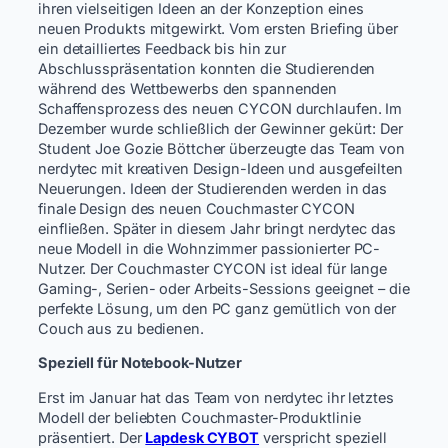
ihren vielseitigen Ideen an der Konzeption eines
neuen Produkts mitgewirkt. Vom ersten Briefing über
ein detailliertes Feedback bis hin zur
Abschlusspräsentation konnten die Studierenden
während des Wettbewerbs den spannenden
Schaffensprozess des neuen CYCON durchlaufen. Im
Dezember wurde schließlich der Gewinner gekürt: Der
Student Joe Gozie Böttcher überzeugte das Team von
nerdytec mit kreativen Design-Ideen und ausgefeilten
Neuerungen. Ideen der Studierenden werden in das
finale Design des neuen Couchmaster CYCON
einfließen. Später in diesem Jahr bringt nerdytec das
neue Modell in die Wohnzimmer passionierter PC-
Nutzer. Der Couchmaster CYCON ist ideal für lange
Gaming-, Serien- oder Arbeits-Sessions geeignet – die
perfekte Lösung, um den PC ganz gemütlich von der
Couch aus zu bedienen.
Speziell für Notebook-Nutzer
Erst im Januar hat das Team von nerdytec ihr letztes
Modell der beliebten Couchmaster-Produktlinie
präsentiert. Der
Lapdesk CYBOT
verspricht speziell