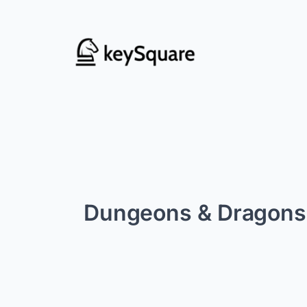
Zum
Inhalt
springen
Dungeons & Dragons –