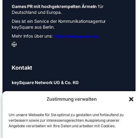
Games PR mit hochgekrempelten Ärmeln
für
Deutschland und Europa.
Dies ist ein Service der Kommunikationsagentur
keySquare aus Berlin.
Mehr Infos über uns:
https://keysquare.de
LinkedIn
Kontakt
keySquare Network UG & Co. KG
Schönhauser Allee 74a
Zustimmung verwalten
10437 Berlin
+49 (0)30 437 344 88
Um unsere Webseite für Sie optimal zu gestalten und fortlaufend zu
verbessern sowie zur interessensgerechten Ausspielung unserer
Angebote verarbeiten wir Ihre Daten und arbeiten mit Cookies.
games@keysquare-pr.com