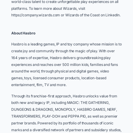
world-class talent to create unforgettable play experiences on all
platforms. To learn more about Wizards, visit
https://company.wizards.com or Wizards of the Coast on LinkedIn. ​
About Hasbro
Hasbro is a leading games, IP and toy company whose mission is to
create joy and community through the magic of play. With over
164 years of expertise, Hasbro delivers groundbreaking play
experiences and reaches over 500 million kids, families and fans
around the world, through physical and digital games, video
games, toys, licensed consumer products, location-based
entertainment, film, TV and more. ​ ​
Through its franchise-first approach, Hasbro unlocks value from
both new and legacy IP, including MAGIC: THE GATHERING,
DUNGEONS & DRAGONS, MONOPOLY, HASBRO GAMES, NERF,
TRANSFORMERS, PLAY-DOH and PEPPA PIG, as well as premier
partner brands. Powered by its portfolio of thousands of iconic
marks and a diversified network of partners and subsidiary studios,