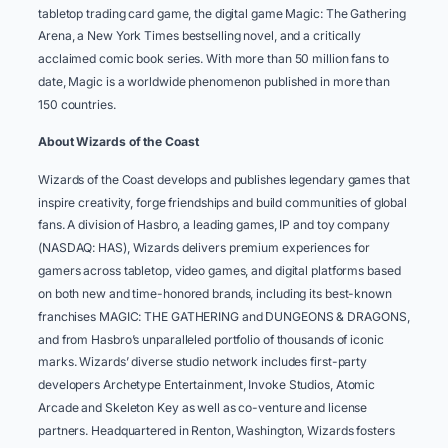
tabletop trading card game, the digital game Magic: The Gathering
Arena, a New York Times bestselling novel, and a critically
acclaimed comic book series. With more than 50 million fans to
date, Magic is a worldwide phenomenon published in more than
150 countries. ​ ​ ​
About Wizards of the Coast ​
Wizards of the Coast develops and publishes legendary games that
inspire creativity, forge friendships and build communities of global
fans. A division of Hasbro, a leading games, IP and toy company
(NASDAQ: HAS), Wizards delivers premium experiences for
gamers across tabletop, video games, and digital platforms based
on both new and time-honored brands, including its best-known
franchises MAGIC: THE GATHERING and DUNGEONS & DRAGONS,
and from Hasbro’s unparalleled portfolio of thousands of iconic
marks. Wizards’ diverse studio network includes first-party
developers Archetype Entertainment, Invoke Studios, Atomic
Arcade and Skeleton Key as well as co-venture and license
partners. Headquartered in Renton, Washington, Wizards fosters