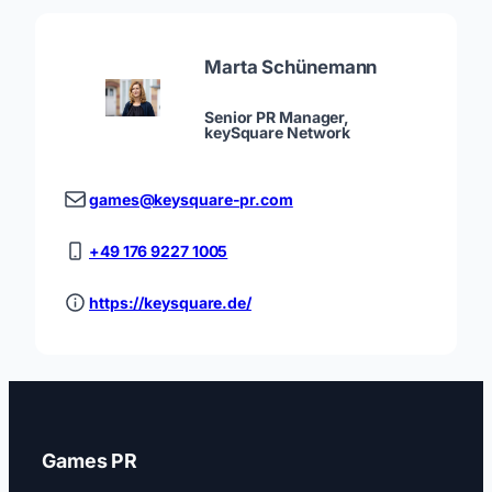
Marta Schünemann
Senior PR Manager,
keySquare Network
games@keysquare-pr.com
+49 176 9227 1005
https://keysquare.de/
Games PR