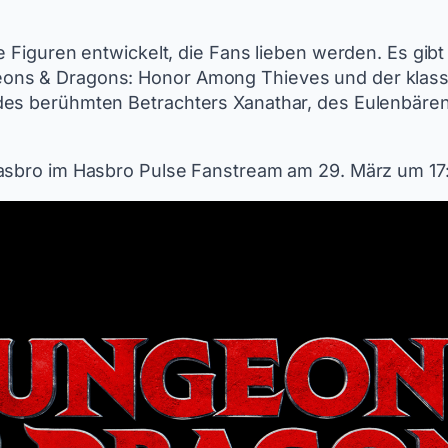
e Figuren entwickelt, die Fans lieben werden. Es gibt
ons & Dragons: Honor Among Thieves und der klassi
 des berühmten Betrachters Xanathar, des Eulenbär
Hasbro im Hasbro Pulse Fanstream am 29. März um 17: