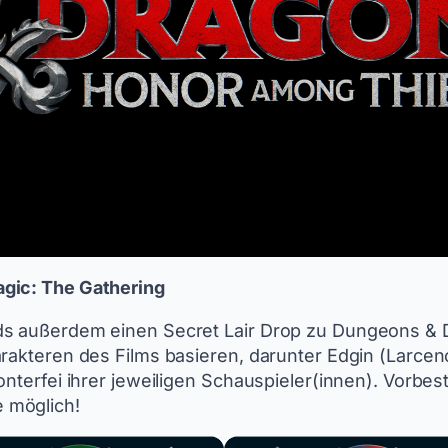
agic: The Gathering
rds außerdem einen Secret Lair Drop zu Dungeons &
arakteren des Films basieren, darunter Edgin (Larcen
onterfei ihrer jeweiligen Schauspieler(innen). Vorbe
 möglich!