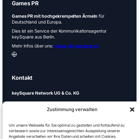
Games PR
Games PR mit hochgekrempelten Ärmeln
für
Deutschland und Europa.
Dies ist ein Service der Kommunikationsagentur
keySquare aus Berlin.
Mehr Infos über uns:
https://keysquare.de
LinkedIn
Kontakt
keySquare Network UG & Co. KG
Schönhauser Allee 74a
Zustimmung verwalten
10437 Berlin
+49 (0)30 437 344 88
Um unsere Webseite für Sie optimal zu gestalten und fortlaufend zu
verbessern sowie zur interessensgerechten Ausspielung unserer
Angebote verarbeiten wir Ihre Daten und arbeiten mit Cookies.