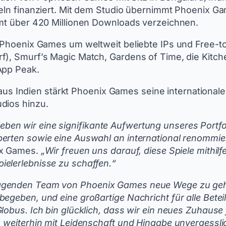
teln finanziert. Mit dem Studio übernimmt Phoenix Ga
amt über 420 Millionen Downloads verzeichnen.
 Phoenix Games um weltweit beliebte IPs und Free-to
rf), Smurf’s Magic Match, Gardens of Time, die Kitc
App Peak.
 Indien stärkt Phoenix Games seine internationale
dios hinzu.
n wir eine signifikante Aufwertung unseres Portfol
erten sowie eine Auswahl an international renommiert
nix Games.
„Wir freuen uns darauf, diese Spiele mithilf
elerlebnisse zu schaffen.“
agenden Team von Phoenix Games neue Wege zu gehe
egeben, und eine großartige Nachricht für alle Beteil
lobus. Ich bin glücklich, dass wir ein neues Zuhause 
 weiterhin mit Leidenschaft und Hingabe unvergessli