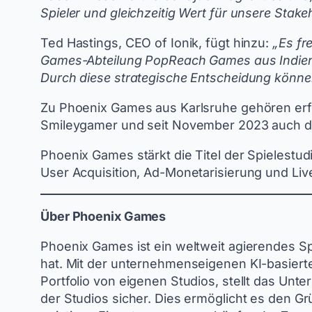
Spieler und gleichzeitig Wert für unsere Stake
Ted Hastings, CEO of Ionik, fügt hinzu:
„Es fr
Games-Abteilung PopReach Games aus Indien g
Durch diese strategische Entscheidung könne
Zu Phoenix Games aus Karlsruhe gehören erfo
Smileygamer und seit November 2023 auch de
Phoenix Games stärkt die Titel der Spielestud
User Acquisition, Ad-Monetarisierung und Liv
Über Phoenix Games
Phoenix Games ist ein weltweit agierendes Sp
hat. Mit der unternehmenseigenen KI-basiert
Portfolio von eigenen Studios, stellt das U
der Studios sicher. Dies ermöglicht es den Gr