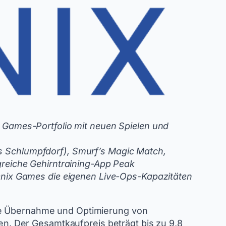
 Games-Portfolio mit neuen Spielen und
Das Schlumpfdorf), Smurf’s Magic Match,
greiche Gehirntraining-App Peak
enix Games die eigenen Live-Ops-Kapazitäten
ie Übernahme und Optimierung von
ien. Der Gesamtkaufpreis beträgt bis zu 9,8