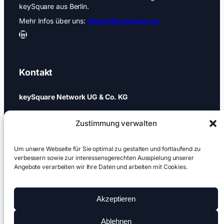
keySquare aus Berlin.
Mehr Infos über uns:
https://keysquare.de
LinkedIn
Kontakt
keySquare Network UG & Co. KG
Schönhauser Allee 74a
Zustimmung verwalten
10437 Berlin
+49 (0)30 437 344 88
Um unsere Webseite für Sie optimal zu gestalten und fortlaufend zu
verbessern sowie zur interessensgerechten Ausspielung unserer
Angebote verarbeiten wir Ihre Daten und arbeiten mit Cookies.
games@keysquare-pr.com
Akzeptieren
Ablehnen