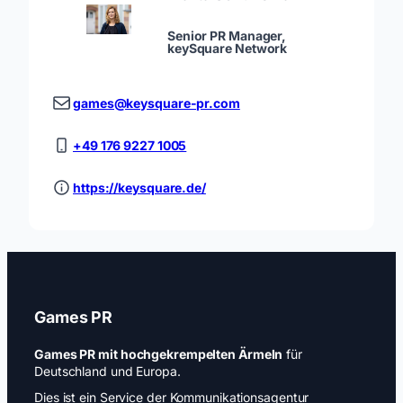
Senior PR Manager,
keySquare Network
games@keysquare-pr.com
+49 176 9227 1005
https://keysquare.de/
Games PR
Games PR mit hochgekrempelten Ärmeln
für
Deutschland und Europa.
Dies ist ein Service der Kommunikationsagentur