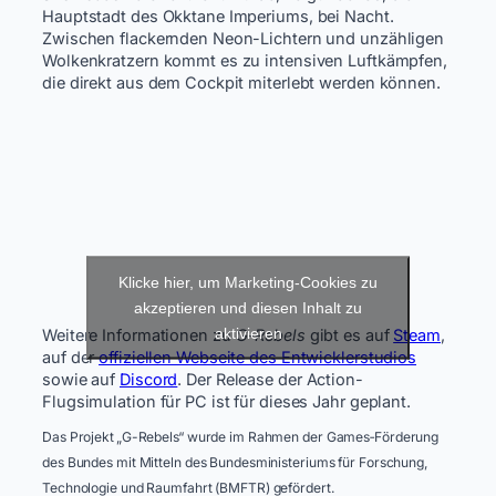
Hauptstadt des Okktane Imperiums, bei Nacht.
Zwischen flackernden Neon-Lichtern und unzähligen
Wolkenkratzern kommt es zu intensiven Luftkämpfen,
die direkt aus dem Cockpit miterlebt werden können.
Klicke hier, um Marketing-Cookies zu
akzeptieren und diesen Inhalt zu
aktivieren
Weitere Informationen zu
G-Rebels
gibt es auf
Steam
,
auf der
offiziellen Webseite des Entwicklerstudios
sowie auf
Discord
. Der Release der Action-
Flugsimulation für PC ist für dieses Jahr geplant.
Das Projekt „G-Rebels“ wurde im Rahmen der Games‑Förderung
des Bundes mit Mitteln des Bundesministeriums für Forschung,
Technologie und Raumfahrt (BMFTR) gefördert.