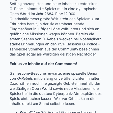
Setting anzuspielen und neue Inhalte zu entdecken.
G-Rebels nimmt die Spieler mit in eine dystopische
Open World im Jahr 2684. Eine 12.000
Quadratkilometer große Welt steht den Spielern zum
Erkunden bereit, in der sie atemberaubende
Flugmanöver in luftiger Höhe vollführen und sich an
gefährliche Missionen wagen können. Bereits die
ersten Szenen von G-Rebels wecken bei Nostalgikern
starke Erinnerungen an den PS1-Klassiker G-Police –
zahlreiche Stimmen aus der Community bezeichnen
das Spiel sogar als würdigen geistigen Nachfolger.
Exklusive Inhalte auf der Gamescom!
Gamescom-Besucher erwartet eine spezielle Demo
von
G-Rebels
mit bislang unveröffentlichten Inhalten.
Dazu zählen noch nie gezeigte Gebiete innerhalb der
weitläufigen Open World sowie neue Missionen, die
Spieler tief in die düstere Cyberpunk-Atmosphäre des
Spiels eintauchen lassen. Wer vor Ort ist, kann die
Inhalte direkt am Stand selbst erleben.
Wann?
Vom 20. August (Fachbesucher- und