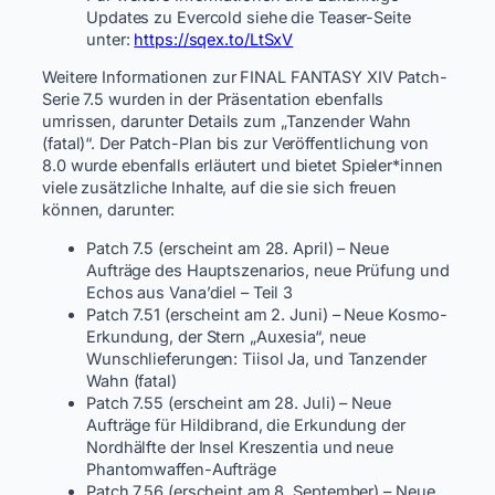
Updates zu Evercold siehe die Teaser-Seite
unter:
https://sqex.to/LtSxV
Weitere Informationen zur FINAL FANTASY XIV Patch-
Serie 7.5 wurden in der Präsentation ebenfalls
umrissen, darunter Details zum „Tanzender Wahn
(fatal)“. Der Patch-Plan bis zur Veröffentlichung von
8.0 wurde ebenfalls erläutert und bietet Spieler*innen
viele zusätzliche Inhalte, auf die sie sich freuen
können, darunter:
Patch 7.5 (erscheint am 28. April) – Neue
Aufträge des Hauptszenarios, neue Prüfung und
Echos aus Vana’diel – Teil 3
Patch 7.51 (erscheint am 2. Juni) – Neue Kosmo-
Erkundung, der Stern „Auxesia“, neue
Wunschlieferungen: Tiisol Ja, und Tanzender
Wahn (fatal)
Patch 7.55 (erscheint am 28. Juli) – Neue
Aufträge für Hildibrand, die Erkundung der
Nordhälfte der Insel Kreszentia und neue
Phantomwaffen-Aufträge
Patch 7.56 (erscheint am 8. September) – Neue