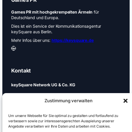
Games PR mit hochgekrempelten Ärmeln
für
Deutschland und Europa.
Dies ist ein Service der Kommunikationsagentur
keySquare aus Berlin.
Mehr Infos über uns:
https://keysquare.de
LinkedIn
Kontakt
keySquare Network UG & Co. KG
Schönhauser Allee 74a
Zustimmung verwalten
10437 Berlin
+49 (0)30 437 344 88
Um unsere Webseite für Sie optimal zu gestalten und fortlaufend zu
verbessern sowie zur interessensgerechten Ausspielung unserer
Angebote verarbeiten wir Ihre Daten und arbeiten mit Cookies.
games@keysquare-pr.com