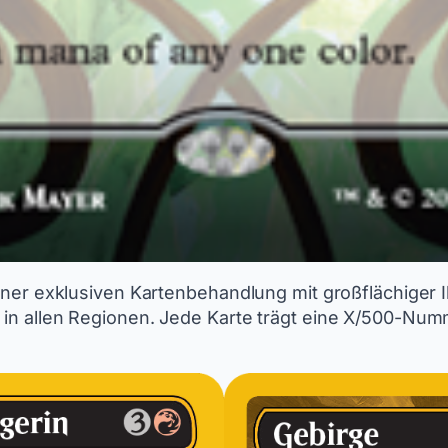
 einer exklusiven Kartenbehandlung mit großflächiger
e in allen Regionen. Jede Karte trägt eine X/500-Nu