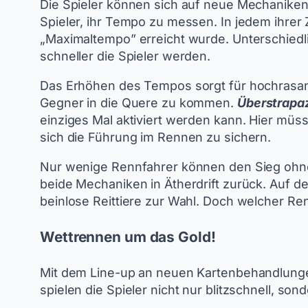
Die Spieler können sich auf neue Mechaniken
Spieler, ihr Tempo zu messen. In jedem ihrer
„Maximaltempo” erreicht wurde. Unterschiedli
schneller die Spieler werden. ​
Das Erhöhen des Tempos sorgt für hochrasan
Gegner in die Quere zu kommen.
Überstrapa
einziges Mal aktiviert werden kann. Hier mü
sich die Führung im Rennen zu sichern.
Nur wenige Rennfahrer können den Sieg ohne 
beide Mechaniken in Ätherdrift zurück. Auf
beinlose Reittiere zur Wahl. Doch welcher Re
Wettrennen um das Gold!
Mit dem Line-up an neuen Kartenbehandlunge
spielen die Spieler nicht nur blitzschnell, sonde