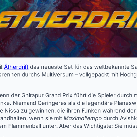
it
Ätherdrift
das neueste Set für das weltbekannte S
odesrennen durchs Multiversum – vollgepackt mit Hoch
nn der Ghirapur Grand Prix führt die Spieler durch m
unke. Niemand Geringeres als die legendäre Planesw
te Nissa zu gewinnen, die ihren Funken während der
tandhalten, wenn sie mit
Maximaltempo
durch Avishk
em Flammenball unter. Aber das Wichtigste: Sie müsse