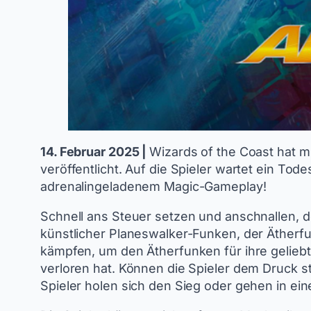
14. Februar 2025 |
Wizards of the Coast hat m
veröffentlicht. Auf die Spieler wartet ein T
adrenalingeladenem Magic-Gameplay!
Schnell ans Steuer setzen und anschnallen, de
künstlicher Planeswalker-Funken, der Ätherf
kämpfen, um den Ätherfunken für ihre gelieb
verloren hat. Können die Spieler dem Druck s
Spieler holen sich den Sieg oder gehen in ein