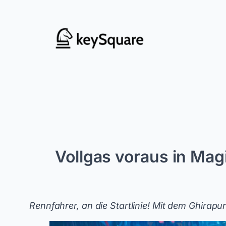
Zum
Inhalt
springen
Vollgas voraus in Mag
Rennfahrer, an die Startlinie! Mit dem Ghirap