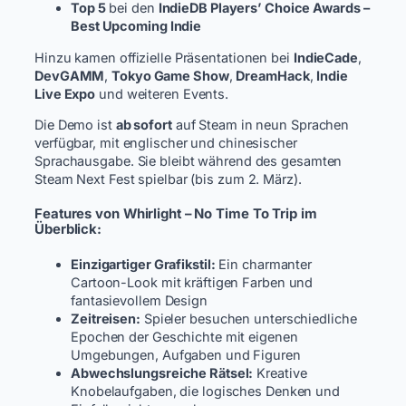
Top 5
bei den
IndieDB Players’ Choice Awards –
Best Upcoming Indie
Hinzu kamen offizielle Präsentationen bei
IndieCade
,
DevGAMM
,
Tokyo Game Show
,
DreamHack
,
Indie
Live Expo
und weiteren Events.
Die Demo ist
ab sofort
auf Steam in neun Sprachen
verfügbar, mit englischer und chinesischer
Sprachausgabe. Sie bleibt während des gesamten
Steam Next Fest spielbar (bis zum 2. März).
Features von Whirlight – No Time To Trip im
Überblick:
Einzigartiger Grafikstil:
Ein charmanter
Cartoon-Look mit kräftigen Farben und
fantasievollem Design
Zeitreisen:
Spieler besuchen unterschiedliche
Epochen der Geschichte mit eigenen
Umgebungen, Aufgaben und Figuren
Abwechslungsreiche Rätsel:
Kreative
Knobelaufgaben, die logisches Denken und