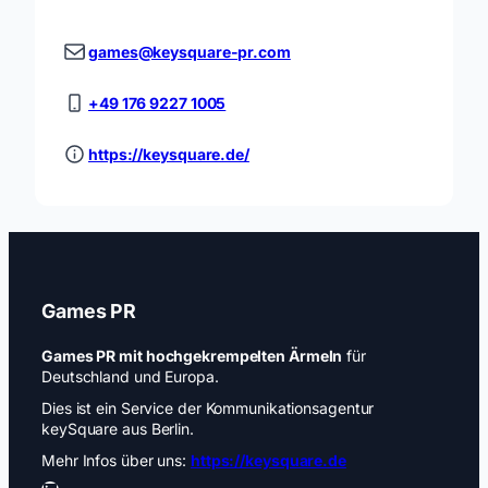
games@keysquare-pr.com
+49 176 9227 1005
https://keysquare.de/
Games PR
Games PR mit hochgekrempelten Ärmeln
für
Deutschland und Europa.
Dies ist ein Service der Kommunikationsagentur
keySquare aus Berlin.
Mehr Infos über uns:
https://keysquare.de