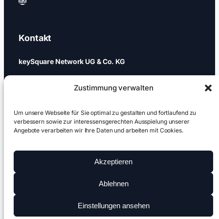
LinkedIn
Kontakt
keySquare Network UG & Co. KG
Schönhauser Allee 74a
Zustimmung verwalten
10437 Berlin
+49 (0)30 437 344 88
Um unsere Webseite für Sie optimal zu gestalten und fortlaufend zu
verbessern sowie zur interessensgerechten Ausspielung unserer
Angebote verarbeiten wir Ihre Daten und arbeiten mit Cookies.
games@keysquare-pr.com
Akzeptieren
Ablehnen
Impressum
|
Copyright @keysquare 2026
Datenschutz
|
Cookies
Einstellungen ansehen